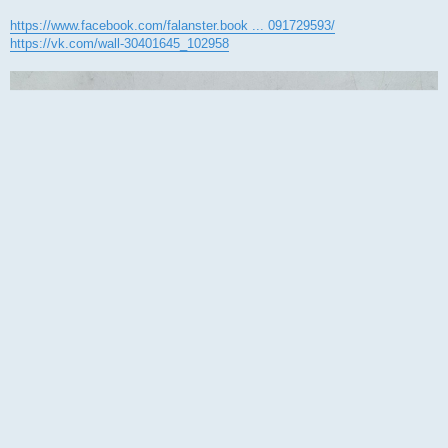
https://www.facebook.com/falanster.book ... 091729593/
https://vk.com/wall-30401645_102958