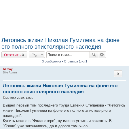
Летопись жизни Николая Гумилева на фоне
его полного эпистолярного наследия
Ответить
3 сообщения • Страница
1
из
1
Akmay
Цитата
Site Admin
Летопись жизни Николая Гумилева на фоне его
полного эпистолярного наследия
30 июл 2019, 12:39
С
о
Вышел первый том последнего труда Евгения Степанова - "Летопись
о
жизни Николая Гумилева на фоне его полного эпистолярного
б
щ
наследия".
е
Купить можно в "Фаланстере", ну или погуглить и заказать. В
н
и
"Озоне" уже закончились, да и дорого там было.
е