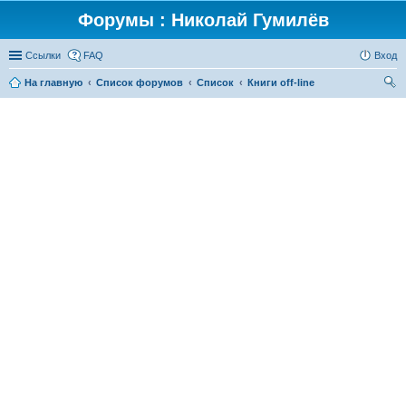
Форумы : Николай Гумилёв
Ссылки
FAQ
Вход
На главную
Список форумов
Список
Книги off-line
ои
ск