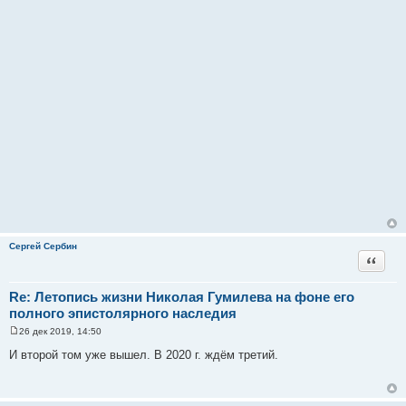
Сергей Сербин
Цитата
Re: Летопись жизни Николая Гумилева на фоне его
полного эпистолярного наследия
26 дек 2019, 14:50
С
о
И второй том уже вышел. В 2020 г. ждём третий.
о
б
щ
е
н