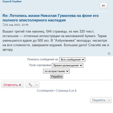
Сергей Сербин
и
Цитата
е
Re: Летопись жизни Николая Гумилева на фоне его
полного эпистолярного наследия
02 апр 2022, 22:55
С
о
Вышел третий том наконец. 544 страницы, из них 320 текст,
о
остальное — отличные иллюстрации на мелованной бумаге. Тираж
б
щ
уменьшился вдвое до 500 экз. В "Азбуковнике" молодцы: несмотря
е
на все сложности, завершили издание. Большое дело! Спасибо им и
н
и
автору.
е
Показать сообщения за:
Поле сортировки
Ответить
3 сообщения • Страница
1
из
1
Перейти