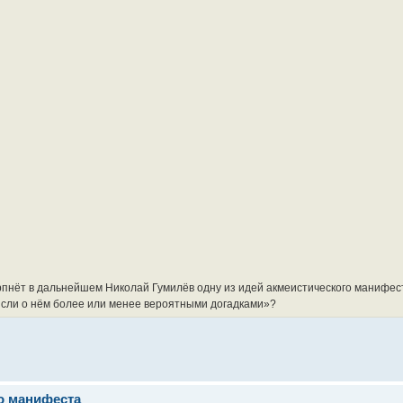
черпнёт в дальнейшем Николай Гумилёв одну из идей акмеистического манифес
ысли о нём более или менее вероятными догадками»?
о манифеста