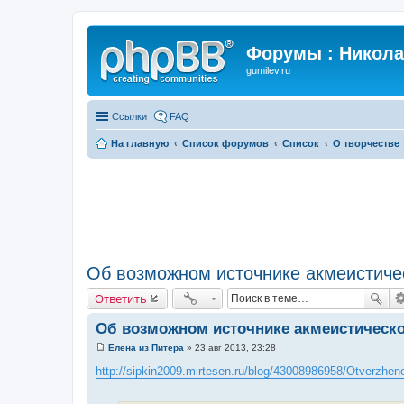
Форумы : Никола
gumilev.ru
Ссылки
FAQ
На главную
Список форумов
Список
О творчестве
Об возможном источнике акмеистиче
Ответить
Об возможном источнике акмеистическ
Елена из Питера
»
23 авг 2013, 23:28
С
о
http://sipkin2009.mirtesen.ru/blog/43008986958/Otverzhe
о
б
щ