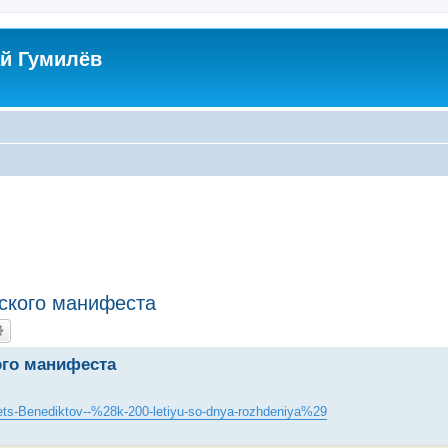
й Гумилёв
ского манифеста
ого манифеста
nets-Benediktov--%28k-200-letiyu-so-dnya-rozhdeniya%29