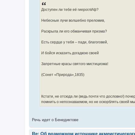
е
н
и
Доступен ли тебе её гиероглИф?
е
Небесные лучи волшебно преломив,
Раскрыла ли его обманчивая призма?
Есть сердце у тебя – пади, благоговей,
И бойся исказить догадкою своей
Запретные красы святого мистицизма!
(Сонет «Природа»,1835)
Кстати, не отсюда ли (ведь почти что дословно!) по
помнить о непознаваемом, но не оскорблять своей м
Речь идет о Бенедиктове
Re: Об возможном источнике акмеистическог