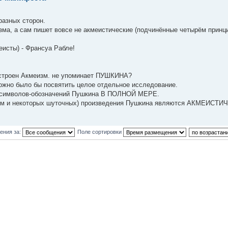
разных сторон.
зма, а сам пишет вовсе не акмеистические (подчинённые четырём принц
еисты) - Франсуа Рабле!
остроен Акмеизм. не упоминает ПУШКИНА?
можно было бы посвятить целое отдельное исследование.
р символов-обозначений Пушкина В ПОЛНОЙ МЕРЕ.
грамм и некоторых шуточных) произведения Пушкина являются АКМЕИСТ
ения за:
Поле сортировки