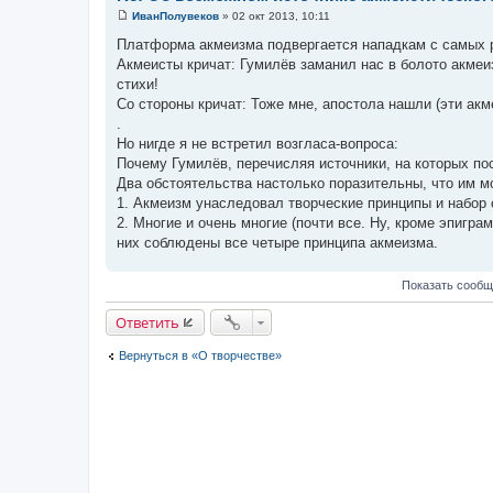
ИванПолувеков
»
02 окт 2013, 10:11
С
о
Платформа акмеизма подвергается нападкам с самых 
о
Акмеисты кричат: Гумилёв заманил нас в болото акмеи
б
щ
стихи!
е
Со стороны кричат: Тоже мне, апостола нашли (эти акм
н
и
.
е
Но нигде я не встретил возгласа-вопроса:
Почему Гумилёв, перечисляя источники, на которых п
Два обстоятельства настолько поразительны, что им 
1. Акмеизм унаследовал творческие принципы и набо
2. Многие и очень многие (почти все. Ну, кроме эпи
них соблюдены все четыре принципа акмеизма.
Показать сообщ
Ответить
Вернуться в «О творчестве»