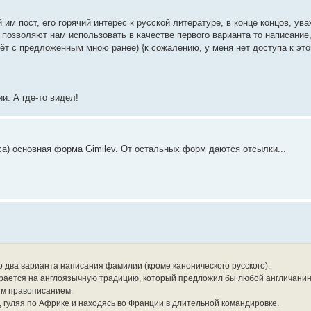
 им пост, его горячий интерес к русской литературе, в конце концов, ува
- позволяют нам использовать в качестве первого варианта то написание
ёт с предложенным мною ранее) {к сожалению, у меня нет доступа к это
и. А где-то видел!
а) основная форма Gimilev. От остальных форм даются отсылки...
о два варианта написания фамилии (кроме канонического русского).
пирается на англоязычную традицию, который предложил бы любой англичанин
им правописанием.
, гуляя по Африке и находясь во Франции в длительной командировке.