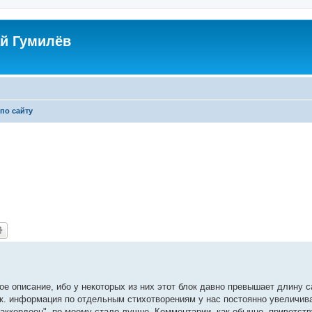
й Гумилёв
по сайту
ое описание, ибо у некоторых из них этот блок давно превышает длину 
т.к. информация по отдельным стихотворениям у нас постоянно увеличива
аккордеон", по-моему стало лучше. Комментарии, как обычно, приветств