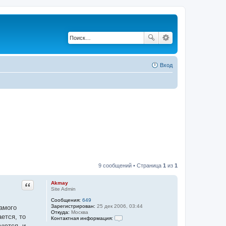
Вход
9 сообщений • Страница
1
из
1
Цитата
Akmay
Site Admin
Сообщения:
649
Зарегистрирован:
25 дек 2006, 03:44
самого
Откуда:
Москва
ется, то
Контактная информация:
К
уются, и