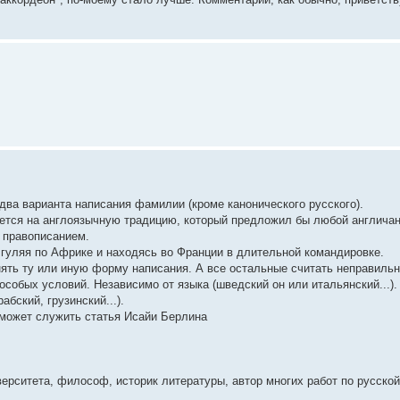
два варианта написания фамилии (кроме канонического русского).
рается на англоязычную традицию, который предложил бы любой англичан
 правописанием.
, гуляя по Африке и находясь во Франции в длительной командировке.
ть ту или иную форму написания. А все остальные считать неправиль
обых условий. Независимо от языка (шведский он или итальянский...).
ский, грузинский...).
 может служить статья Исайи Берлина
верситета, философ, историк литературы, автор многих работ по русской