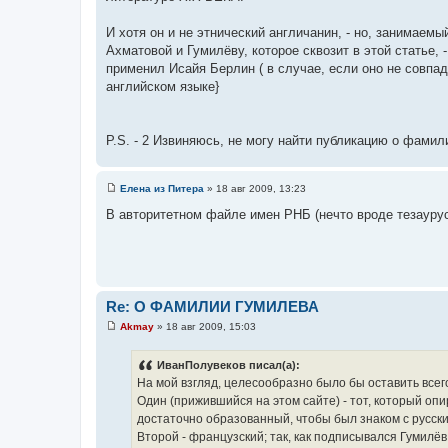
И хотя он и не этнический англичанин, - но, занимаемый
Ахматовой и Гумилёву, которое сквозит в этой статье, 
применил Исайя Берлин ( в случае, если оно не совпад
английском языке}
P.S. - 2 Извиняюсь, не могу найти публикацию о фамили
Елена из Питера
»
18 авг 2009, 13:23
С
о
В авторитетном файле имен РНБ (нечто вроде тезаурус
о
б
щ
е
н
и
е
Re: О ФАМИЛИИ ГУМИЛЕВА
Akmay
»
18 авг 2009, 15:03
С
о
о
ИванПолувеков писал(а):
б
На мой взгляд, целесообразно было бы оставить всег
щ
е
Один (прижившийся на этом сайте) - тот, который о
н
достаточно образованный, чтобы был знаком с русск
и
е
Второй - французский; так, как подписывался Гумилёв