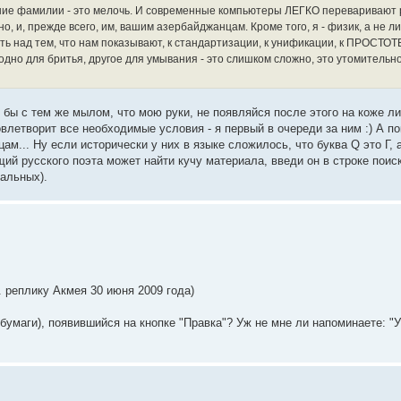
ние фамилии - это мелочь. И современные компьютеры ЛЕГКО переваривают 
 и, прежде всего, им, вашим азербайджанцам. Кроме того, я - физик, а не лир
ать над тем, что нам показывают, к стандартизации, к унификации, к ПРОСТ
одно для бритья, другое для умывания - это слишком сложно, это утомительно,
бы с тем же мылом, что мою руки, не появляйся после этого на коже л
летворит все необходимые условия - я первый в очереди за ним :) А пок
м... Ну если исторически у них в языке сложилось, что буква Q это Г, а
ий русского поэта может найти кучу материала, введи он в строке поис
уальных).
 реплику Акмея 30 июня 2009 года)
бумаги), появившийся на кнопке "Правка"? Уж не мне ли напоминаете: "У