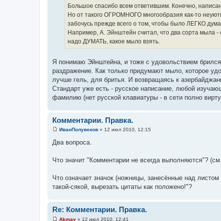
б
Большое спасибо всем ответившим. Конечно, написа
щ
е
Но от такого ОГРОМНОГО многообразия как-то неуютно,
н
забочусь прежде всего о том, чтобы было ЛЕГКО дум
и
е
Например, А. Эйнштейн считал, что два сорта мыла - 
надо ДУМАТЬ, какое мыло взять.
Я понимаю Эйнштейна, и тоже с удовольствием брился 
раздражение. Как только придумают мыло, которое удов
лучше гель, для бритья. И возвращаясь к азербайджанца
Стандарт уже есть - русское написание, любой изучающ
фамилию (нет русской клавиатуры - в сети полно вирт
Комментарии. Правка.
ИванПолувеков
»
12 июл 2010, 12:15
С
о
Два вопроса.
о
б
щ
Что значит "Комментарии не всегда выполняются"? (см.
е
н
и
Что означает значок (ножницы, занесённые над листом 
е
такой-сякой, вырезать цитаты как положено!"?
Re: Комментарии. Правка.
Akmay
»
12 июл 2010, 12:41