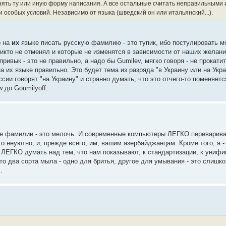
ять ту или иную форму написания. А все остальные считать неправильными 
собых условий. Независимо от языка (шведский он или итальянский...).
о на
их
языке писать русскую фамилию - это тупик, ибо постулировать м
икто не отменял и которые не изменятся в зависимости от наших желани
привык - это не правильно, а надо бы Gumilev, мягко говоря - не прокати
а их языке правильно. Это будет тема из разряда "в Украину или на Укра
ссии говорят "на Украину" и странно думать, что это отчего-то поменяетс
 до Goumilyoff.
ие фамилии - это мелочь. И современные компьютеры ЛЕГКО переварив
 неуютно, и, прежде всего, им, вашим азербайджанцам. Кроме того, я -
о ЛЕГКО думать над тем, что нам показывают, к стандартизации, к унифи
два сорта мыла - одно для бритья, другое для умывания - это слишко
.