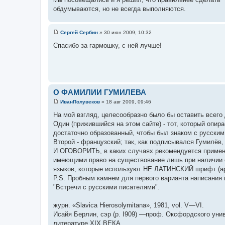
е
обдумываются, но не всегда выполняются.
н
и
е
Сергей Сербин
»
30 июн 2009, 10:32
С
о
Спасибо за гармошку, с ней лучше!
о
б
щ
е
н
и
е
О ФАМИЛИИ ГУМИЛЕВА
ИванПолувеков
»
18 авг 2009, 09:46
С
о
На мой взгляд, целесообразно было бы оставить всего 
о
Один (прижившийся на этом сайте) - тот, который опи
б
щ
достаточно образованный, чтобы был знаком с русским
е
Второй - французский; так, как подписывался Гумилёв
н
и
И ОГОВОРИТЬ, в каких случаях рекомендуется применя
е
имеющими право на существование лишь при наличии ос
языков, которые используют НЕ ЛАТИНСКИЙ шрифт (араб
P.S. Пробным камнем для первого варианта написания
"Встречи с русскими писателями".
журн. «Slavica Hierosolymitana», 1981, vol. V—VI.
Исайя Берлин, сэр (p. I909) —проф. Оксфордского уни
литературе XIX ВЕКА.