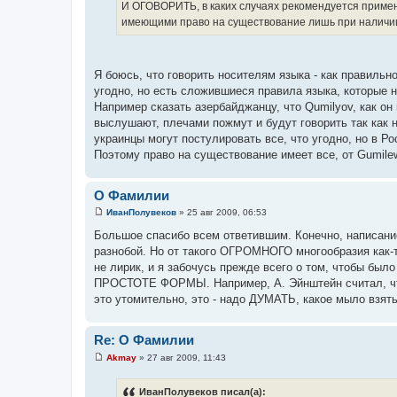
И ОГОВОРИТЬ, в каких случаях рекомендуется примен
имеющими право на существование лишь при наличии о
Я боюсь, что говорить носителям языка - как правильн
угодно, но есть сложившиеся правила языка, которые н
Например сказать азербайджанцу, что Qumilyov, как он 
выслушают, плечами пожмут и будут говорить так как н
украинцы могут постулировать все, что угодно, но в Ро
Поэтому право на существование имеет все, от Gumilew
О Фамилии
ИванПолувеков
»
25 авг 2009, 06:53
С
о
Большое спасибо всем ответившим. Конечно, написан
о
разнобой. Но от такого ОГРОМНОГО многообразия как-то
б
щ
не лирик, и я забочусь прежде всего о том, чтобы был
е
ПРОСТОТЕ ФОРМЫ. Например, А. Эйнштейн считал, что 
н
и
это утомительно, это - надо ДУМАТЬ, какое мыло взять
е
Re: О Фамилии
Akmay
»
27 авг 2009, 11:43
С
о
о
ИванПолувеков писал(а):