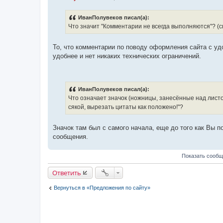
С
о
о
ИванПолувеков писал(а):
б
Что значит "Комментарии не всегда выполняются"? (с
щ
е
н
и
То, что комментарии по поводу оформления сайта с у
е
удобнее и нет никаких технических ограничений.
ИванПолувеков писал(а):
Что означает значок (ножницы, занесённые над листом
сякой, вырезать цитаты как положено!"?
Значок там был с самого начала, еще до того как Вы по
сообщения.
Показать сообщ
Ответить
Вернуться в «Предложения по сайту»