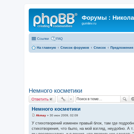
Форумы : Никола
gumilev.ru
Ссылки
FAQ
На главную
Список форумов
Список
Предложения 
Немного косметики
Ответить
Немного косметики
Akmay
»
30 июн 2009, 02:09
С
о
У стихотворений изменен правый блок, там где подробн
о
стихотворения, что было, на мой взгляд, неудобно. А 
б
щ
мы посовещались и я решил, что правильнее сделать "