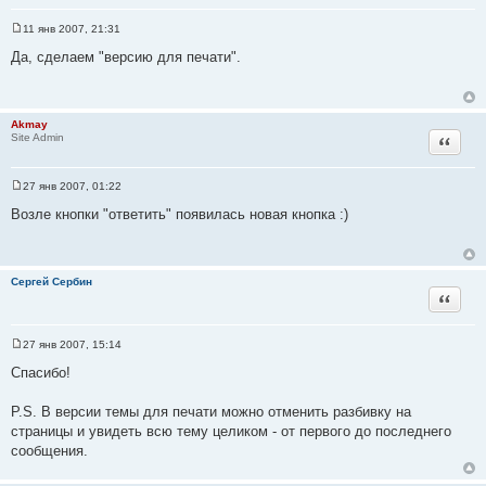
11 янв 2007, 21:31
С
о
Да, сделаем "версию для печати".
о
б
щ
е
н
Akmay
и
Цитата
Site Admin
е
27 янв 2007, 01:22
С
о
Возле кнопки "ответить" появилась новая кнопка :)
о
б
щ
е
н
Сергей Сербин
и
Цитата
е
27 янв 2007, 15:14
С
о
Спасибо!
о
б
щ
P.S. В версии темы для печати можно отменить разбивку на
е
страницы и увидеть всю тему целиком - от первого до последнего
н
и
сообщения.
е