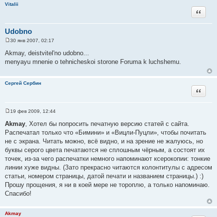
Vitalii
Цитата
Udobno
30 янв 2007, 02:17
С
о
Akmay, deistvitel'no udobno...
о
menyayu mnenie o tehnicheskoi storone Foruma k luchshemu.
б
щ
е
н
Сергей Сербин
и
Цитата
е
19 фев 2009, 12:44
С
о
Akmay
, Хотел бы попросить печатную версию статей с сайта.
о
Распечатал только что «Бимини» и «Вицли-Пуцли», чтобы почитать
б
щ
не с экрана. Читать можно, всё видно, и на зрение не жалуюсь, но
е
буквы серого цвета печатаются не сплошным чёрным, а состоят их
н
и
точек, из-за чего распечатки немного напоминают ксерокопии: тонкие
е
линии хуже видны. (Зато прекрасно читаются колонтитулы с адресом
статьи, номером страницы, датой печати и названием страницы.) :)
Прошу прощения, я ни в коей мере не тороплю, а только напоминаю.
Спасибо!
Akmay