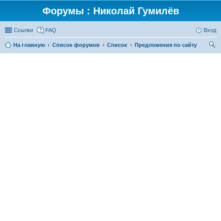
Форумы : Николай Гумилёв
Ссылки
FAQ
Вход
На главную
Список форумов
Список
Предложения по сайту
ои
ск