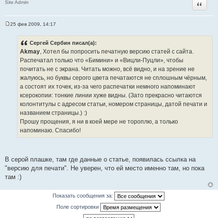
Цитата
Site Admin
25 фев 2009, 14:17
С
о
о
Сергей Сербин писал(а):
б
Akmay
, Хотел бы попросить печатную версию статей с сайта.
щ
е
Распечатал только что «Бимини» и «Вицли-Пуцли», чтобы
н
почитать не с экрана. Читать можно, всё видно, и на зрение не
и
е
жалуюсь, но буквы серого цвета печатаются не сплошным чёрным,
а состоят их точек, из-за чего распечатки немного напоминают
ксерокопии: тонкие линии хуже видны. (Зато прекрасно читаются
колонтитулы с адресом статьи, номером страницы, датой печати и
названием страницы.) :)
Прошу прощения, я ни в коей мере не тороплю, а только
напоминаю. Спасибо!
В серой плашке, там где данные о статье, появилась ссылка на
"версию для печати". Не уверен, что ей место именно там, но пока
там :)
Показать сообщения за:
Поле сортировки