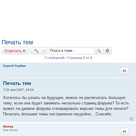
Печать тем
Ответить
7 сообщений • Страница
1
из
1
Сергей Сербин
Цитата
Печать тем
11 янв 2007, 19:24
С
о
Хотелось бы узнать на будущее, можно ли распечатать большую
о
тему, если она будет занимать несколько страниц форума? То есть
б
щ
может ли движок форума сгенерировать версию темы для печати?
е
Печатать большие темы постранично неудобно... Спасибо.
н
и
е
Akmay
Цитата
Site Admin