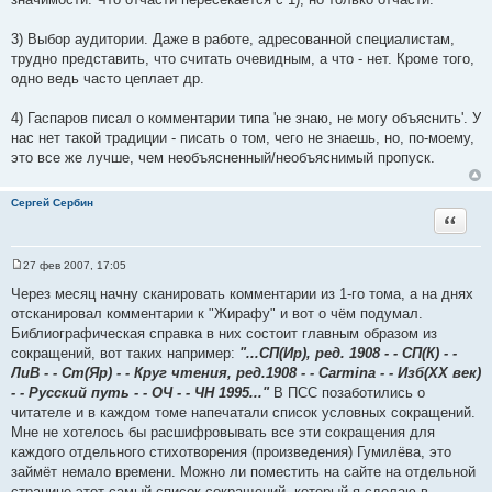
3) Выбор аудитории. Даже в работе, адресованной специалистам,
трудно представить, что считать очевидным, а что - нет. Кроме того,
одно ведь часто цеплает др.
4) Гаспаров писал о комментарии типа 'не знаю, не могу объяснить'. У
нас нет такой традиции - писать о том, чего не знаешь, но, по-моему,
это все же лучше, чем необъясненный/необъяснимый пропуск.
Сергей Сербин
Цитата
27 фев 2007, 17:05
С
о
Через месяц начну сканировать комментарии из 1-го тома, а на днях
о
отсканировал комментарии к "Жирафу" и вот о чём подумал.
б
щ
Библиографическая справка в них состоит главным образом из
е
сокращений, вот таких например:
"...СП(Ир), ред. 1908 - - СП(К) - -
н
и
ЛиВ - - Ст(Яр) - - Круг чтения, ред.1908 - - Carmina - - Изб(ХХ век)
е
- - Русский путь - - ОЧ - - ЧН 1995..."
В ПСС позаботились о
читателе и в каждом томе напечатали список условных сокращений.
Мне не хотелось бы расшифровывать все эти сокращения для
каждого отдельного стихотворения (произведения) Гумилёва, это
займёт немало времени. Можно ли поместить на сайте на отдельной
странице этот самый список сокращений, который я сделаю в