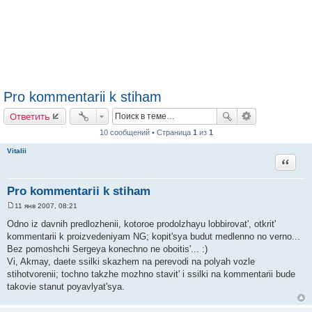
Pro kommentarii k stiham
Ответить
10 сообщений • Страница
1
из
1
Vitalii
Цитата
Pro kommentarii k stiham
11 янв 2007, 08:21
С
о
Odno iz davnih predlozhenii, kotoroe prodolzhayu lobbirovat', otkrit'
о
kommentarii k proizvedeniyam NG; kopit'sya budut medlenno no verno...
б
щ
Bez pomoshchi Sergeya konechno ne oboitis'... :)
е
Vi, Akmay, daete ssilki skazhem na perevodi na polyah vozle
н
и
stihotvorenii; tochno takzhe mozhno stavit' i ssilki na kommentarii bude
е
takovie stanut poyavlyat'sya.