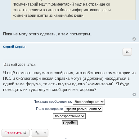
е
"Комментарий №1", "Комментарий №2" на странице со
н
стихотворением во что-то более информативное, если
и
е
комментарии взяты из какой-либо книги.
Пока не могу этого сделать, а там посмотрим...
Сергей Сербин
Цитата
21 май 2007, 17:14
С
о
Я ещё немного подумал и сообразил, что собственно комментарии из
о
ПСС и библиографичеcкая справка могут (и должны) находиться в
б
щ
одной теме форума, то есть внутри одного "комментария". Я буду
е
помещать их туда двумя сообщениями, хорошо?
н
и
е
Показать сообщения за:
Поле сортировки
Ответить