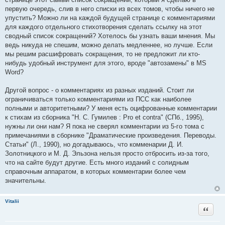
первую очередь, слив в него списки из всех томов, чтобы ничего не
упустить? Можно ли на каждой будущей странице с комментариями
для каждого отдельного стихотворения сделать ссылку на этот
сводный список сокращений? Хотелось бы узнать ваши мнения. Мы
ведь никуда не спешим, можно делать медленнее, но лучше. Если
мы решим расшифровать сокращения, то не предложит ли кто-
нибудь удобный инструмент для этого, вроде "автозамены" в MS
Word?
Другой вопрос - о комментариях из разных изданий. Стоит ли
ограничиваться только комментариями из ПСС как наиболее
полными и авторитетными? У меня есть оцифрованные комментарии
к стихам из сборника "Н. С. Гумилев : Pro et contra" (СПб., 1995),
нужны ли они нам? Я пока не сверял комментарии из 5-го тома с
примечаниями в сборнике "Драматические произведения. Переводы.
Статьи" (Л., 1990), но догадываюсь, что комменарии Д. И.
Золотницкого и М. Д. Эльзона нельзя просто отбросить из-за того,
что на сайте будут другие. Есть много изданий с солидным
справочным аппаратом, в которых комментарии более чем
значительны.
Vitalii
Цитата