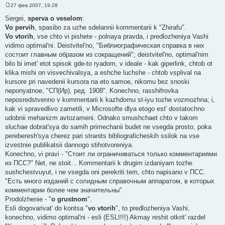
27 фев 2007, 19:28
С
о
Sergei,
sperva o veselom
:
о
Vo pervih
, spasibo za uzhe sdelannii kommentarii k "Zhirafu".
б
щ
Vo vtorih
, vse chto vi pishete - polnaya pravda, i predlozheniya Vashi
е
vidimo optimal'ni. Deistvitel'no, "Библиографическая справка в них
н
и
состоит главным образом из сокращений"; deistvitel'no, optimal'nim
е
bilo bi imet' etot spisok gde-to ryadom, v ideale - kak giperlink, chtob ot
klika mishi on visvechivalsya, a eshche luchshe - chtob vsplival na
kursore pri navedenii kursora na eto samoe, nikomu bez snoski
neponyatnoe, "СП(Ир), ред. 1908". Konechno, rasshifrovka
neposredstvenno v kommentarii k kazhdomu st-iyu tozhe vozmozhna; i,
kak vi spravedlivo zametili, v Microsofte dlya etogo est' dostatochno
udobnii mehanizm avtozameni. Odnako smushchaet chto v takom
sluchae dobrat'sya do samih primechanii budet ne vsegda prosto, poka
pereberesh'sya cherez pari stranits bibliograficheskih ssilok na vse
izvestnie publikatsii dannogo stihotvoreniya.
Konechno, vi pravi - "Стоит ли ограничиваться только комментариями
из ПСС?" Net, ne stoit... Kommentarii k drugim izdaniyam tozhe
sushchestvuyut, i ne vsegda oni perekriti tem, chto napisano v ПСС.
"Есть много изданий с солидным справочным аппаратом, в которых
комментарии более чем значительны".
Prodolzhenie - "
o grustnom
".
Esli dogovarivat' do kontsa "
vo vtorih
", to predlozheniya Vashi,
konechno, vidimo optimal'ni - esli (ESLI!!!) Akmay reshit otkrit' razdel