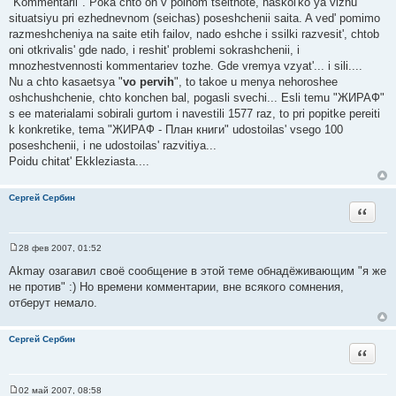
"Kommentarii". Poka chto on v polnom tseitnote, naskol'ko ya vizhu
situatsiyu pri ezhednevnom (seichas) poseshchenii saita. A ved' pomimo
razmeshcheniya na saite etih failov, nado eshche i ssilki razvesit', chtob
oni otkrivalis' gde nado, i reshit' problemi sokrashchenii, i
mnozhestvennosti kommentariev tozhe. Gde vremya vzyat'... i sili....
Nu a chto kasaetsya "
vo pervih
", to takoe u menya nehoroshee
oshchushchenie, chto konchen bal, pogasli svechi... Esli temu "ЖИРАФ"
s ee materialami sobirali gurtom i navestili 1577 raz, to pri popitke pereiti
k konkretike, tema "ЖИРАФ - План книги" udostoilas' vsego 100
poseshchenii, i ne udostoilas' razvitiya...
Poidu chitat' Ekkleziasta....
Сергей Сербин
Цитата
28 фев 2007, 01:52
С
о
Akmay озагавил своё сообщение в этой теме обнадёживающим "я же
о
не против" :) Но времени комментарии, вне всякого сомнения,
б
щ
отберут немало.
е
н
и
Сергей Сербин
е
Цитата
02 май 2007, 08:58