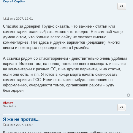
Сергей Сербин
Цитата
11 янв 2007, 12:01
С
о
Спасибо за доверие! Трудно сказать, что важнее - статьи или
о
комментарии, если выбрать можно что-то одно. Я и сам всё чаще
б
щ
думаю о том, что больше всего сайту не хватает именно
е
комментариев. Нет здесь и других вариантов (редакций), многих
н
и
писем и некоторых переводов самого Гумилёва.
е
А ссылки рядом со стихотворением - действительно очень удобный
вариант. Именно там, на полях, логичнее всего помещать и ссылки
на комментарии к разным СС, и на другие варианты, и на статьи,
если они есть, и т.п. Я готов в конце марта начать сканировать
комментарии из ПСС. Если есть какие-нибудь пожелания по
оформлению, очерёдности томов, организации работы - буду
благодарен.
Akmay
Цитата
Site Admin
Я же не против...
11 янв 2007, 14:07
С
о
К некоторым, ооочень немногим, я примечания добавлял, вопрос