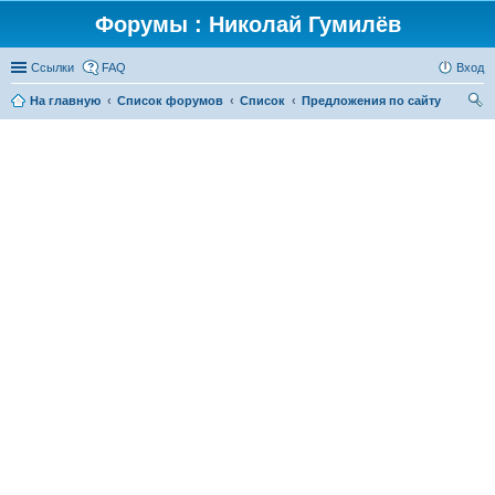
Форумы : Николай Гумилёв
Ссылки
FAQ
Вход
На главную
Список форумов
Список
Предложения по сайту
ои
ск