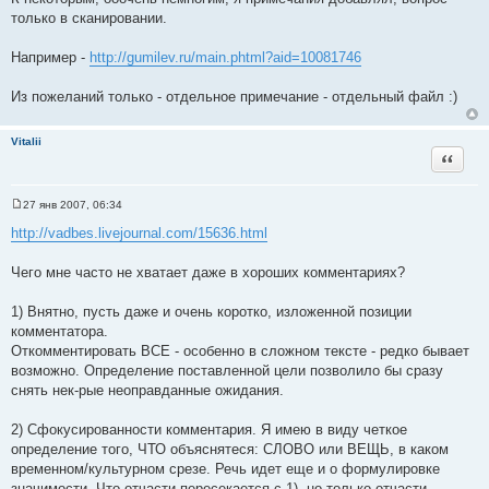
о
только в сканировании.
б
щ
е
Например -
http://gumilev.ru/main.phtml?aid=10081746
н
и
е
Из пожеланий только - отдельное примечание - отдельный файл :)
Vitalii
Цитата
27 янв 2007, 06:34
С
о
http://vadbes.livejournal.com/15636.html
о
б
щ
Чего мне часто не хватает даже в хороших комментариях?
е
н
и
1) Внятно, пусть даже и очень коротко, изложенной позиции
е
комментатора.
Откомментировать ВСЕ - особенно в сложном тексте - редко бывает
возможно. Определение поставленной цели позволило бы сразу
снять нек-рые неоправданные ожидания.
2) Сфокусированности комментария. Я имею в виду четкое
определение того, ЧТО объяснятеся: СЛОВО или ВЕЩЬ, в каком
временном/культурном срезе. Речь идет еще и о формулировке
значимости. Что отчасти пересекается с 1), но только отчасти.