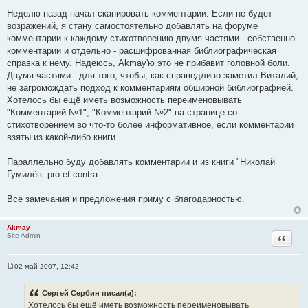
С
о
Неделю назад начал сканировать комментарии. Если не будет
о
возражений, я стану самостоятельно добавлять на форуме
б
щ
комментарии к каждому стихотворению двумя частями - собственно
е
комментарии и отдельно - расшифрованная библиографическая
н
и
справка к нему. Надеюсь, Akmay'ю это не прибавит головной боли.
е
Двумя частями - для того, чтобы, как справедливо заметил Виталий,
не загромождать подход к комментариям обширной библиографией.
Хотелось бы ещё иметь возможность переименовывать
"Комментарий №1", "Комментарий №2" на странице со
стихотворением во что-то более информативное, если комментарии
взяты из какой-либо книги.
Параллельно буду добавлять комментарии и из книги "Николай
Гумилёв: pro et contra.
Все замечания и предложения приму с благодарностью.
Akmay
Цитата
Site Admin
02 май 2007, 12:42
С
о
о
Сергей Сербин писал(а):
б
Хотелось бы ещё иметь возможность переименовывать
щ