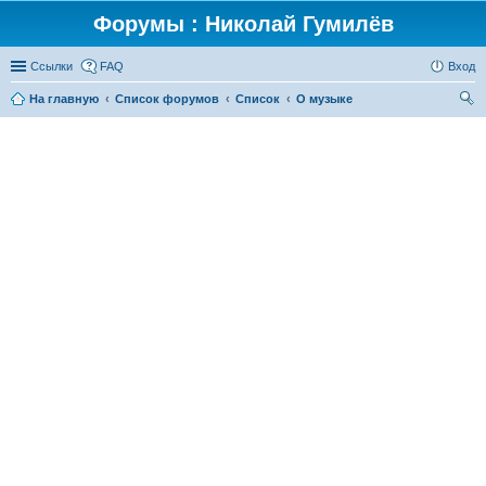
Форумы : Николай Гумилёв
Ссылки
FAQ
Вход
На главную
Список форумов
Список
О музыке
ои
ск