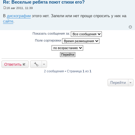
Re: Веселые ребята поют стихи его?
16 авг 2011, 11:39
С
о
В
дискографии
этого нет. Запели или нет проще спросить у них на
о
сайте
.
б
щ
е
н
Показать сообщения за:
и
е
Поле сортировки
Ответить
2 сообщения • Страница
1
из
1
Перейти