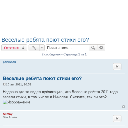
Веселые ребята поют стихи его?
Ответить
2 сообщения • Страница
1
из
1
portishok
Цитата
Веселые ребята поют стихи его?
16 авг 2011, 10:51
С
о
Недавно где-то видел публикацию, что Веселые ребята 2011 года
о
запели стихи, в том числе и Николая. Скажите, так ли это?
б
щ
е
н
и
Akmay
е
Цитата
Site Admin