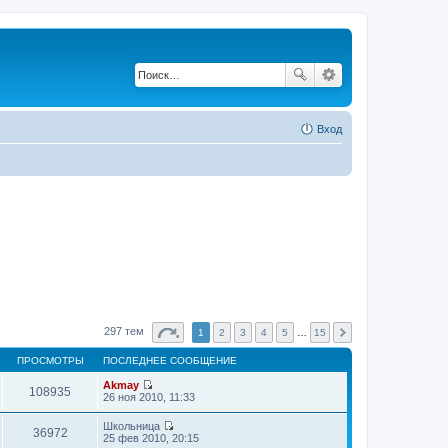
Вход
297 тем
1
2
3
4
5
…
15
ПРОСМОТРЫ
ПОСЛЕДНЕЕ СООБЩЕНИЕ
Akmay
108935
П
26 ноя 2010, 11:33
е
р
Школьница
е
36972
П
25 фев 2010, 20:15
й
е