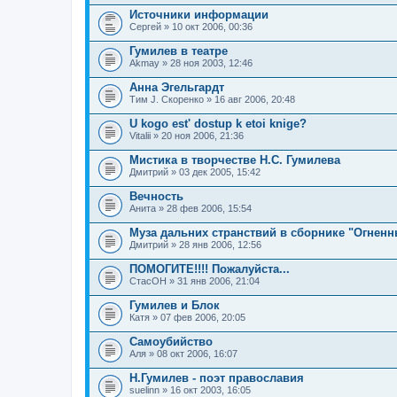
Источники информации
Сергей
» 10 окт 2006, 00:36
Гумилев в театре
Akmay
» 28 ноя 2003, 12:46
Анна Эгельгардт
Тим J. Скоренко
» 16 авг 2006, 20:48
U kogo est' dostup k etoi knige?
Vitalii
» 20 ноя 2006, 21:36
Мистика в творчестве Н.С. Гумилева
Дмитрий
» 03 дек 2005, 15:42
Вечность
Анита
» 28 фев 2006, 15:54
Муза дальних странствий в сборнике "Огненн
Дмитрий
» 28 янв 2006, 12:56
ПОМОГИТЕ!!!! Пожалуйста...
СтасОН
» 31 янв 2006, 21:04
Гумилев и Блок
Катя
» 07 фев 2006, 20:05
Самоубийство
Аля
» 08 окт 2006, 16:07
Н.Гумилев - поэт православия
suelinn
» 16 окт 2003, 16:05