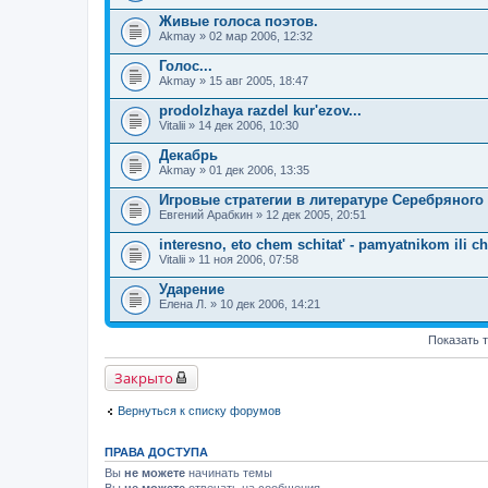
Живые голоса поэтов.
Akmay
» 02 мар 2006, 12:32
Голос...
Akmay
» 15 авг 2005, 18:47
prodolzhaya razdel kur'ezov...
Vitalii
» 14 дек 2006, 10:30
Декабрь
Akmay
» 01 дек 2006, 13:35
Игровые стратегии в литературе Серебряного
Евгений Арабкин
» 12 дек 2005, 20:51
interesno, eto chem schitat' - pamyatnikom ili c
Vitalii
» 11 ноя 2006, 07:58
Ударение
Елена Л.
» 10 дек 2006, 14:21
Показать 
Закрыто
Вернуться к списку форумов
ПРАВА ДОСТУПА
Вы
не можете
начинать темы