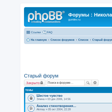
Форумы : Никола
gumilev.ru
Ссылки
FAQ
На главную
Список форумов
Список
Старый фору
Старый форум
Закрыто
ТЕМЫ
Шестое чувство
Элина
» 03 дек 2006, 14:56
Анализ стихотворения...
Akmay
» 05 окт 2004, 22:28