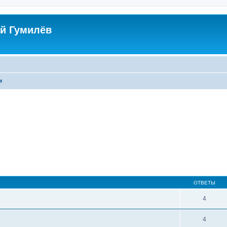
й Гумилёв
м
ОТВЕТЫ
4
4