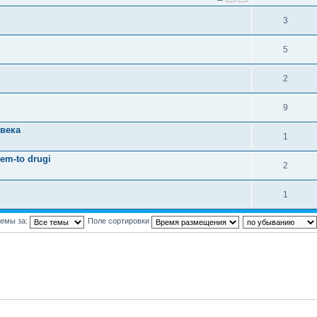
3
5
2
9
 века
1
hem-to drugi
2
1
темы за:
Поле сортировки