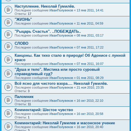
Наступление. Николай Гумилёв.
Последнее сообщение
ИванПолувеков
«
13 янв 2011, 14:41
Ответы:
17
"ЖИЗНЬ"
Последнее сообщение
ИванПолувеков
«
11 янв 2011, 04:59
"Рыцарь Счастья". ..ПОБЕЖДАТЬ..
Последнее сообщение
ИванПолувеков
«
08 янв 2011, 03:17
СЛОВО
Последнее сообщение
ИванПолувеков
«
07 янв 2011, 17:22
Канцоны. Как тихо стало в природе! Об Адонисе с лунной
красо
Последнее сообщение
ИванПолувеков
«
07 янв 2011, 16:07
"Душа и тело". Мистика или просто суровый
справедливый суд?
Последнее сообщение
ИванПолувеков
«
01 янв 2011, 08:29
Всё ясно для чистого взора…. Николай Гумилёв.
Последнее сообщение
ИванПолувеков
«
21 ноя 2010, 23:35
Ответы:
3
Паломник
Последнее сообщение
ИванПолувеков
«
16 окт 2010, 22:10
Ответы:
11
Комментарий: Шестое чувство
Последнее сообщение
ИванПолувеков
«
16 окт 2010, 20:58
Ответы:
1
Комментарий: Николай Гумилев и масонское учение
Последнее сообщение
ИванПолувеков
«
16 окт 2010, 20:40
Ответы:
3