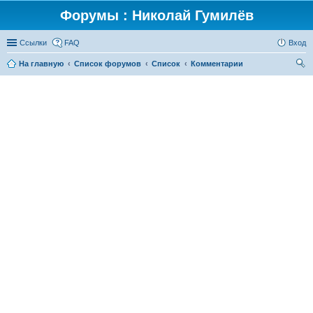
Форумы : Николай Гумилёв
Ссылки
FAQ
Вход
На главную
Список форумов
Список
Комментарии
ои
ск