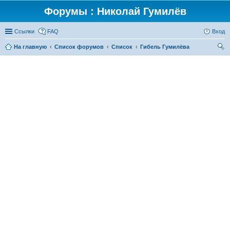
Форумы : Николай Гумилёв
Ссылки
FAQ
Вход
На главную
Список форумов
Список
Гибель Гумилёва
ои
ск