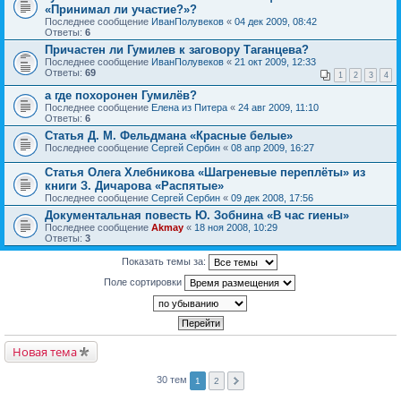
«Принимал ли участие?»?
Последнее сообщение
ИванПолувеков
«
04 дек 2009, 08:42
Ответы:
6
Причастен ли Гумилев к заговору Таганцева?
Последнее сообщение
ИванПолувеков
«
21 окт 2009, 12:33
Ответы:
69
1
2
3
4
а где похоронен Гумилёв?
Последнее сообщение
Елена из Питера
«
24 авг 2009, 11:10
Ответы:
6
Статья Д. М. Фельдмана «Красные белые»
Последнее сообщение
Сергей Сербин
«
08 апр 2009, 16:27
Статья Олега Хлебникова «Шагреневые переплёты» из
книги З. Дичарова «Распятые»
Последнее сообщение
Сергей Сербин
«
09 дек 2008, 17:56
Документальная повесть Ю. Зобнина «В час гиены»
Последнее сообщение
Akmay
«
18 ноя 2008, 10:29
Ответы:
3
Показать темы за:
Поле сортировки
Новая тема
30 тем
1
2