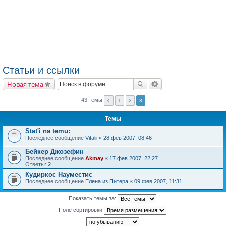
Статьи и ссылки
Новая тема
43 темы
1
2
3
Темы
Stat'i na temu:
Последнее сообщение
Vitalii
«
28 фев 2007, 08:46
Бейкер Джозефин
Последнее сообщение
Akmay
«
17 фев 2007, 22:27
Ответы:
2
Кудиркос Науместис
Последнее сообщение
Елена из Питера
«
09 фев 2007, 11:31
Показать темы за:
Поле сортировки