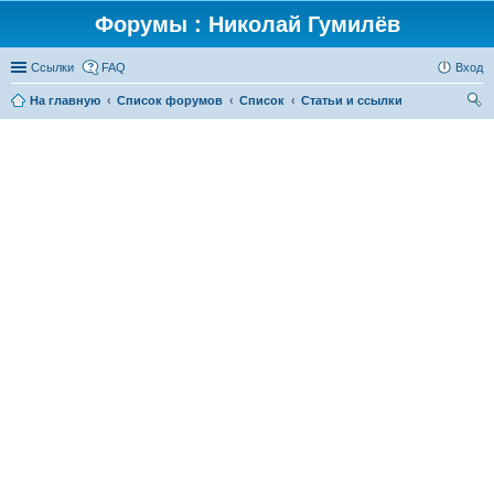
Форумы : Николай Гумилёв
Ссылки
FAQ
Вход
На главную
Список форумов
Список
Статьи и ссылки
ои
ск