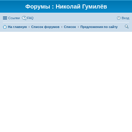
Форумы : Николай Гумилёв
Ссылки
FAQ
Вход
На главную
Список форумов
Список
Предложения по сайту
ои
ск