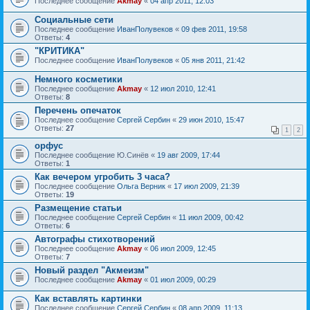
Последнее сообщение
Akmay
«
04 апр 2011, 12:03
Социальные сети
Последнее сообщение
ИванПолувеков
«
09 фев 2011, 19:58
Ответы:
4
"КРИТИКА"
Последнее сообщение
ИванПолувеков
«
05 янв 2011, 21:42
Немного косметики
Последнее сообщение
Akmay
«
12 июл 2010, 12:41
Ответы:
8
Перечень опечаток
Последнее сообщение
Сергей Сербин
«
29 июн 2010, 15:47
Ответы:
27
1
2
орфус
Последнее сообщение
Ю.Синёв
«
19 авг 2009, 17:44
Ответы:
1
Как вечером угробить 3 часа?
Последнее сообщение
Ольга Верник
«
17 июл 2009, 21:39
Ответы:
19
Размещение статьи
Последнее сообщение
Сергей Сербин
«
11 июл 2009, 00:42
Ответы:
6
Автографы стихотворений
Последнее сообщение
Akmay
«
06 июл 2009, 12:45
Ответы:
7
Новый раздел "Акмеизм"
Последнее сообщение
Akmay
«
01 июл 2009, 00:29
Как вставлять картинки
Последнее сообщение
Сергей Сербин
«
08 апр 2009, 11:13