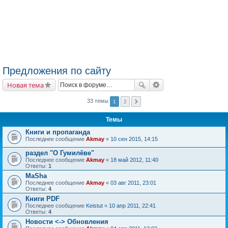
Предложения по сайту
Новая тема
33 темы
1
2
Темы
Книги и пропаганда
Последнее сообщение
Akmay
«
10 сен 2015, 14:15
раздел "О Гумилёве"
Последнее сообщение
Akmay
«
18 май 2012, 11:40
Ответы:
1
MaSha
Последнее сообщение
Akmay
«
03 авг 2011, 23:01
Ответы:
4
Книги PDF
Последнее сообщение
Keistut
«
10 апр 2011, 22:41
Ответы:
4
Новости <-> Обновления