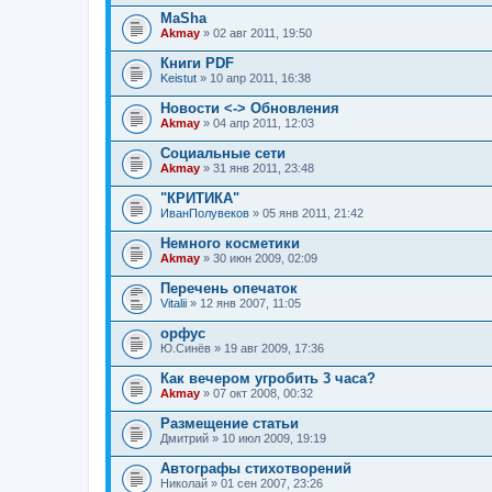
MaSha
Akmay
» 02 авг 2011, 19:50
Книги PDF
Keistut
» 10 апр 2011, 16:38
Новости <-> Обновления
Akmay
» 04 апр 2011, 12:03
Социальные сети
Akmay
» 31 янв 2011, 23:48
"КРИТИКА"
ИванПолувеков
» 05 янв 2011, 21:42
Немного косметики
Akmay
» 30 июн 2009, 02:09
Перечень опечаток
Vitalii
» 12 янв 2007, 11:05
орфус
Ю.Синёв
» 19 авг 2009, 17:36
Как вечером угробить 3 часа?
Akmay
» 07 окт 2008, 00:32
Размещение статьи
Дмитрий
» 10 июл 2009, 19:19
Автографы стихотворений
Николай
» 01 сен 2007, 23:26