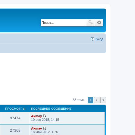
Вход
33 темы
1
2
ПРОСМОТРЫ
ПОСЛЕДНЕЕ СООБЩЕНИЕ
Akmay
97474
П
10 сен 2015, 14:15
е
р
Akmay
е
27368
П
18 май 2012, 11:40
й
е