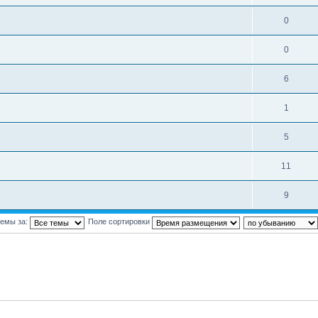
0
0
6
1
5
11
9
темы за:
Поле сортировки