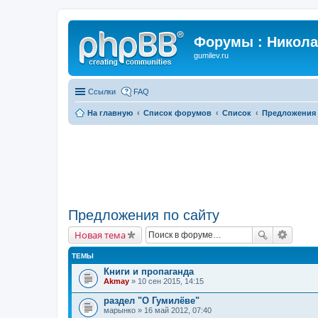
Форумы : Никола
gumilev.ru
Ссылки
FAQ
На главную
Список форумов
Список
Предложения 
Предложения по сайту
Новая тема
ТЕМЫ
Книги и пропаганда
Akmay
» 10 сен 2015, 14:15
раздел "О Гумилёве"
марынко
» 16 май 2012, 07:40