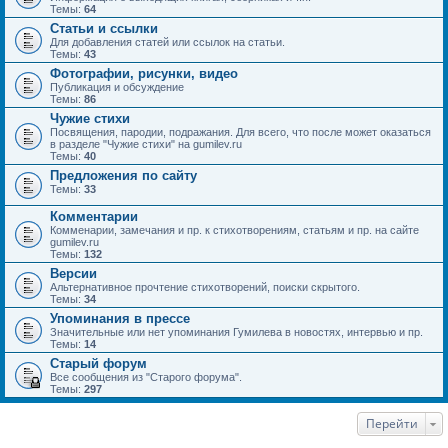
Темы:
64
Статьи и ссылки
Для добавления статей или ссылок на статьи.
Темы:
43
Фотографии, рисунки, видео
Публикация и обсуждение
Темы:
86
Чужие стихи
Посвящения, пародии, подражания. Для всего, что после может оказаться
в разделе "Чужие стихи" на gumilev.ru
Темы:
40
Предложения по сайту
Темы:
33
Комментарии
Комменарии, замечания и пр. к стихотворениям, статьям и пр. на сайте
gumilev.ru
Темы:
132
Версии
Альтернативное прочтение стихотворений, поиски скрытого.
Темы:
34
Упоминания в прессе
Значительные или нет упоминания Гумилева в новостях, интервью и пр.
Темы:
14
Старый форум
Все сообщения из "Старого форума".
Темы:
297
Перейти