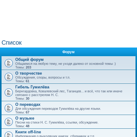
Список
Форум
Общий форум
Общаемся на любую тему, не уходя далеко от основной темы :)
Темы:
203
О творчестве
Обсуждения, споры, вопросы и т.п.
Темы:
61
Гибель Гумилёва
Бернгардовка, Ковалевский лес, Таганцев... и всё, что так или иначе
связано с расстрелом Н. С.
Темы:
30
О переводах
Для обсуждения переводов Гумилёва на другие языки.
Темы:
67
О музыке
Песни на стихи Н. С. Гумилёва, ссылки, обсуждение.
Темы:
48
Книги off-line
Информация о выходящих книгах, сборниках и т.п.