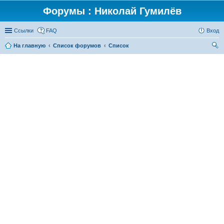
Форумы : Николай Гумилёв
Ссылки
FAQ
Вход
На главную
Список форумов
Список
ои
ск