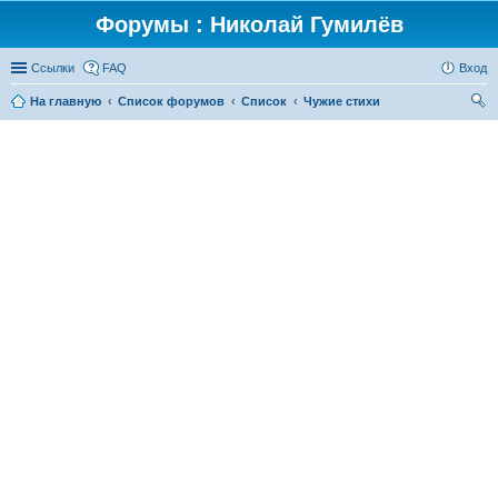
Форумы : Николай Гумилёв
Ссылки
FAQ
Вход
На главную
Список форумов
Список
Чужие стихи
ои
ск