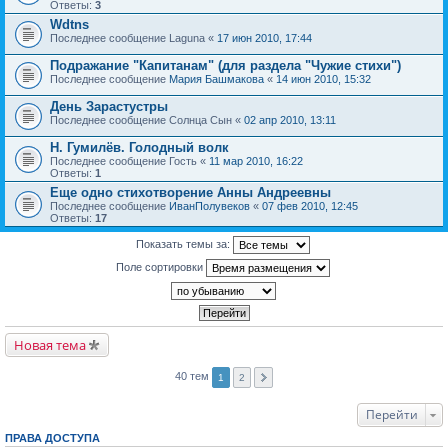
Ответы:
3
Wdtns
Последнее сообщение
Laguna
«
17 июн 2010, 17:44
Подражание "Капитанам" (для раздела "Чужие стихи")
Последнее сообщение
Мария Башмакова
«
14 июн 2010, 15:32
День Зарастустры
Последнее сообщение
Солнца Сын
«
02 апр 2010, 13:11
Н. Гумилёв. Голодный волк
Последнее сообщение
Гость
«
11 мар 2010, 16:22
Ответы:
1
Еще одно стихотворение Анны Андреевны
Последнее сообщение
ИванПолувеков
«
07 фев 2010, 12:45
Ответы:
17
Показать темы за:
Поле сортировки
Новая тема
40 тем
1
2
Перейти
ПРАВА ДОСТУПА