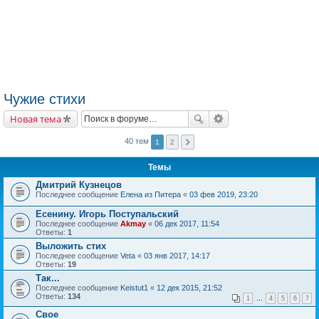
Чужие стихи
Новая тема
40 тем
1
2
Темы
Дмитрий Кузнецов
Последнее сообщение
Елена из Питера
«
03 фев 2019, 23:20
Есенину. Игорь Поступальский
Последнее сообщение
Akmay
«
06 дек 2017, 11:54
Ответы:
1
Выложить стих
Последнее сообщение
Veta
«
03 янв 2017, 14:17
Ответы:
19
Так...
Последнее сообщение
Keistut1
«
12 дек 2015, 21:52
Ответы:
134
1
…
4
5
6
7
Свое