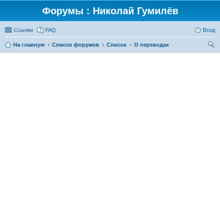
Форумы : Николай Гумилёв
Ссылки
FAQ
Вход
На главную
Список форумов
Список
О переводах
ои
ск