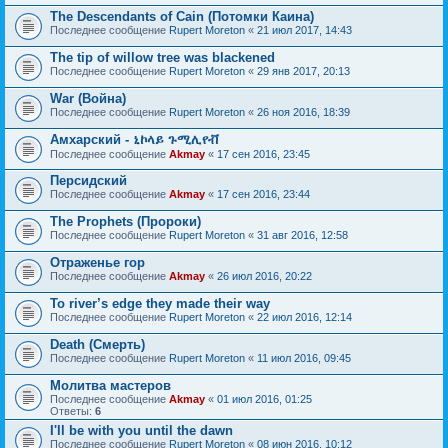
The Descendants of Cain (Потомки Каина)
Последнее сообщение
Rupert Moreton
«
21 июл 2017, 14:43
The tip of willow tree was blackened
Последнее сообщение
Rupert Moreton
«
29 янв 2017, 20:13
War (Война)
Последнее сообщение
Rupert Moreton
«
26 ноя 2016, 18:39
Амхарский - ኒኮላይ ጉሚሊየቭ
Последнее сообщение
Akmay
«
17 сен 2016, 23:45
Персидский
Последнее сообщение
Akmay
«
17 сен 2016, 23:44
The Prophets (Пророки)
Последнее сообщение
Rupert Moreton
«
31 авг 2016, 12:58
Отраженье гор
Последнее сообщение
Akmay
«
26 июл 2016, 20:22
To river’s edge they made their way
Последнее сообщение
Rupert Moreton
«
22 июл 2016, 12:14
Death (Смерть)
Последнее сообщение
Rupert Moreton
«
11 июл 2016, 09:45
Молитва мастеров
Последнее сообщение
Akmay
«
01 июл 2016, 01:25
Ответы:
6
I'll be with you until the dawn
Последнее сообщение
Rupert Moreton
«
08 июн 2016, 10:12