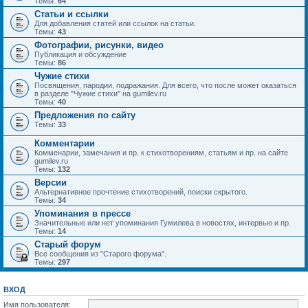
Темы:
64
Статьи и ссылки
Для добавления статей или ссылок на статьи.
Темы:
43
Фотографии, рисунки, видео
Публикация и обсуждение
Темы:
86
Чужие стихи
Посвящения, пародии, подражания. Для всего, что после может оказаться
в разделе "Чужие стихи" на gumilev.ru
Темы:
40
Предложения по сайту
Темы:
33
Комментарии
Комменарии, замечания и пр. к стихотворениям, статьям и пр. на сайте
gumilev.ru
Темы:
132
Версии
Альтернативное прочтение стихотворений, поиски скрытого.
Темы:
34
Упоминания в прессе
Значительные или нет упоминания Гумилева в новостях, интервью и пр.
Темы:
14
Старый форум
Все сообщения из "Старого форума".
Темы:
297
ВХОД
Имя пользователя: