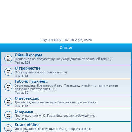
Текущее время: 07 авг 2026, 08:50
Список
Общий форум
Общаемся на любую тему, не уходя далеко от основной темы :)
Темы:
203
О творчестве
Обсуждения, споры, вопросы и т.п.
Темы:
61
Гибель Гумилёва
Бернгардовка, Ковалевский лес, Таганцев... и всё, что так или иначе
связано с расстрелом Н. С.
Темы:
30
О переводах
Для обсуждения переводов Гумилёва на другие языки.
Темы:
67
О музыке
Песни на стихи Н. С. Гумилёва, ссылки, обсуждение.
Темы:
48
Книги off-line
Информация о выходящих книгах, сборниках и т.п.