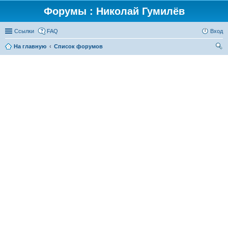
Форумы : Николай Гумилёв
Ссылки
FAQ
Вход
На главную
Список форумов
ои
ск